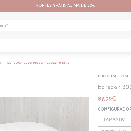
PORTES GRÁTIS ACIMA DE 50€
S
EDREDON 300G PIKOLIN 280X240 RF72
PIKOLIN HOME
Edredon 30
87,99€
CONFIGURADO
TAMANHO
Edredão 150 x