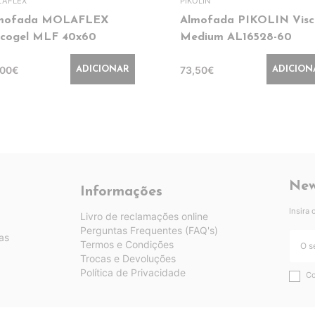
AFLEX
PIKOLIN
mofada MOLAFLEX
Almofada PIKOLIN Visc
scogel MLF 40x60
Medium AL16528-60
,00€
73,50€
ADICIONAR
ADICION
New
Informações
Insira
Livro de reclamações online
Perguntas Frequentes (FAQ's)
as
Termos e Condições
Trocas e Devoluções
Política de Privacidade
Co