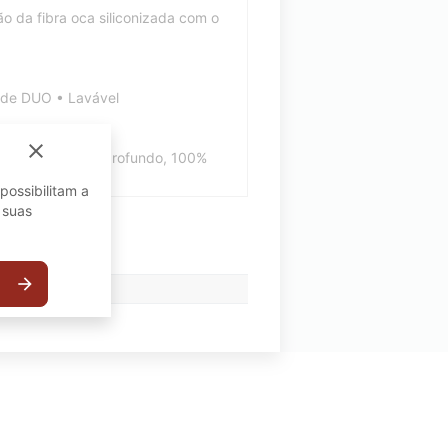
o da fibra oca siliconizada com o
e de DUO • Lavável
close
e silicone, toque profundo, 100%
possibilitam a
 suas
arrow_forward