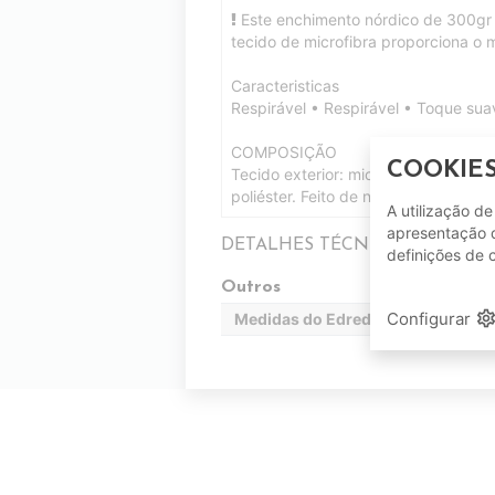
Este enchimento nórdico de 300gr /
tecido de microfibra proporciona o 
Caracteristicas
Respirável • Respirável • Toque su
COMPOSIÇÃO
COOKIE
Tecido exterior: microfibra escovad
poliéster. Feito de nervuras horizont
A utilização d
apresentação d
DETALHES TÉCNICOS
definições de 
Outros
setting
Configurar
Medidas do Edredão