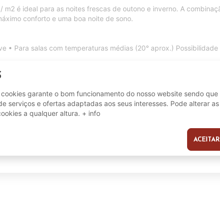
 m2 é ideal para as noites frescas de outono e inverno. A combinaçã
máximo conforto e uma boa noite de sono.
ave • Para salas com temperaturas médias (20° aprox.) Possibilidad
S
a, 100% poliéster com tratamento Aloe Vera. Enchimento: fibra oca d
ais. Com vida ao redor.
e cookies garante o bom funcionamento do nosso website sendo que 
e serviços e ofertas adaptadas aos seus interesses. Pode alterar as
cookies a qualquer altura.
+ info
ACEITAR
s
280 x 240 cm