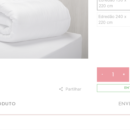
220 cm
Edredão 240 x
220 cm
-
+
Partilhar
ENT
share
ODUTO
ENV