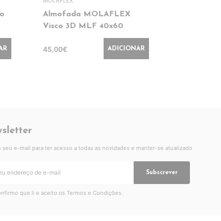
MOLAFLEX
PIKOLIN HOME
o
Almofada MOLAFLEX
Pack 2 Al
Visco 3D MLF 40x60
PK AL63 
45,00€
56,99€
AR
ADICIONAR
sletter
 o seu e-mail para ter acesso a todas as novidades e manter-se atualizado
Subscrever
nfirmo que li e aceito os
Termos e Condições
.