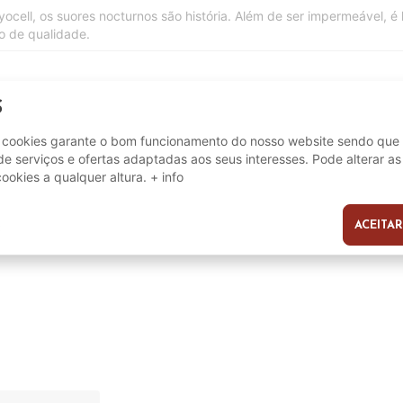
cell, os suores nocturnos são história. Além de ser impermeável, é h
o de qualidade.
S
8420687072657
e cookies garante o bom funcionamento do nosso website sendo que 
e serviços e ofertas adaptadas aos seus interesses. Pode alterar as
cookies a qualquer altura.
+ info
160 x 190/200 cm
ACEITAR
s