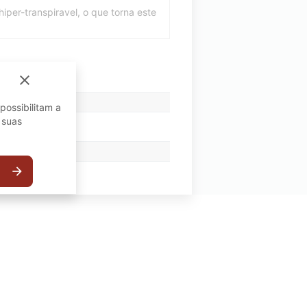
iper-transpiravel, o que torna este
close
possibilitam a
 suas
arrow_forward