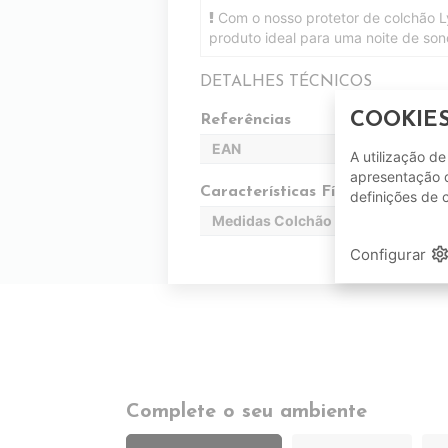
Com o nosso protetor de colchão Lyo
produto ideal para uma noite de son
DETALHES TÉCNICOS
COOKIE
Referências
EAN
A utilização d
apresentação d
Características Físicas
definições de 
Medidas Colchão
setting
Configurar
Complete o seu ambiente