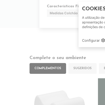
Características Físicas
COOKIE
Medidas Colchão
A utilização d
apresentação d
definições de 
setting
Configurar
Complete o seu ambiente
COMPLEMENTOS
SUGERIDOS