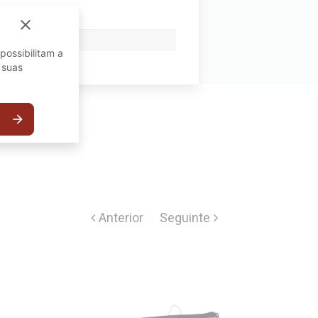
close
possibilitam a
 suas
arrow_forward