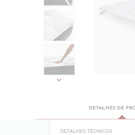
expand_more
DETALHES DE PR
DETALHES TÉCNICOS