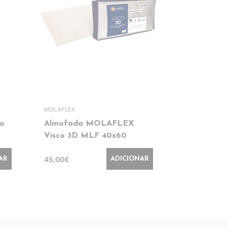
MOLAFLEX
PIKOLIN HOME
o
Almofada MOLAFLEX
Pack 2 Al
Visco 3D MLF 40x60
PK AL63 
45,00€
56,99€
AR
ADICIONAR