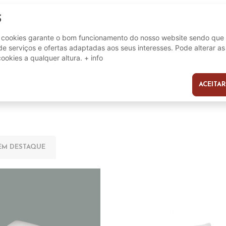
S
190 x 105 cm
e cookies garante o bom funcionamento do nosso website sendo que 
e serviços e ofertas adaptadas aos seus interesses. Pode alterar as
cookies a qualquer altura.
+ info
ACEITAR
s
EM DESTAQUE