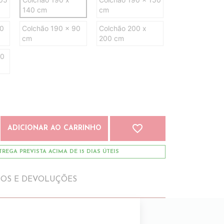
140 cm
cm
80
Colchão 190 x 90
Colchão 200 x
cm
200 cm
90
favorite_border
ADICIONAR AO CARRINHO
REGA PREVISTA ACIMA DE 15 DIAS ÚTEIS
IOS E DEVOLUÇÕES