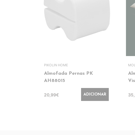
PIKOLIN HOME
MOL
Almofada Pernas PK
Al
AH88015
Vi
20,99€
35
ADICIONAR