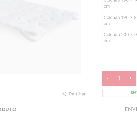
cm
Colchão 190 x 
cm
Colchão 200 x 
cm
-
+
Partilhar
ENT
share
ODUTO
ENV