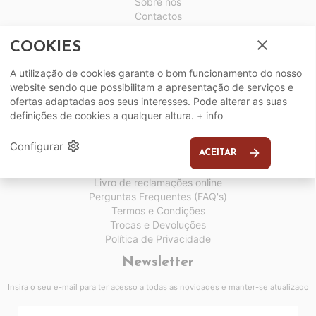
Sobre nós
Contactos
Horários
close
Assistência Pós-Venda
COOKIES
Serviços
A utilização de cookies garante o bom funcionamento do nosso
website sendo que possibilitam a apresentação de serviços e
Entregas
ofertas adaptadas aos seus interesses. Pode alterar as suas
Guia de medidas certas
definições de cookies a qualquer altura.
+ info
Cartão Rick & Mark
Resolução de litígios
settings
Configurar
arrow_forward
ACEITAR
Informações
Livro de reclamações online
Perguntas Frequentes (FAQ's)
Termos e Condições
Trocas e Devoluções
Política de Privacidade
Newsletter
Insira o seu e-mail para ter acesso a todas as novidades e manter-se atualizado