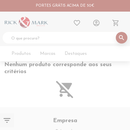
PORTES GRÁTIS ACIMA DE 50€
favorite_border
account_circle
shopping_cart
search
Produtos
Marcas
Destaques
Nenhum produto corresponde aos seus
critérios
remove_shopping_cart
filter_list
Empresa