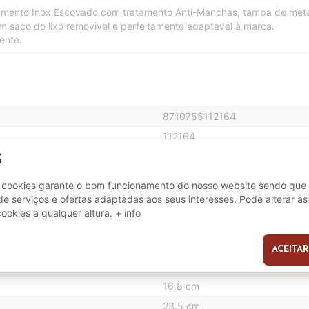
ento Inox Escovado com tratamento Anti-Manchas, tampa de metal 
om saco do lixo removivel e perfeitamente adaptavél à marca.
ente.
8710755112164
112164
S
e cookies garante o bom funcionamento do nosso website sendo que 
3 L
e serviços e ofertas adaptadas aos seus interesses. Pode alterar as
16.8 cm
cookies a qualquer altura.
+ info
Inox (Anti manchas)
0.85 Kg
ACEITAR
s
26.4 cm
16.8 cm
23.5 cm