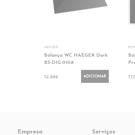
HAEGER
RO
Balança WC HAEGER Dark
Ba
BS-DIG.010A
Pr
12,99€
17,
ADICIONAR
Empresa
Serviços