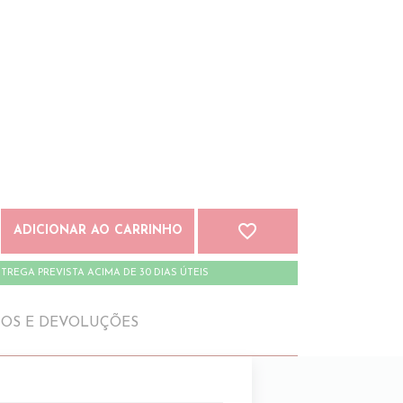
favorite_border
ADICIONAR AO CARRINHO
TREGA PREVISTA ACIMA DE 30 DIAS ÚTEIS
IOS E DEVOLUÇÕES