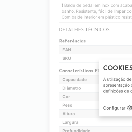
Balde de pedal em inox com acabam
banho. Resistente, fácil de limpar c
Com balde interior em plástico resist
DETALHES TÉCNICOS
Referências
EAN
SKU
COOKIE
Características Físicas
A utilização d
Capacidade
apresentação d
Diâmetro
definições de 
Cor
Peso
setting
Configurar
Altura
Largura
Profundidade