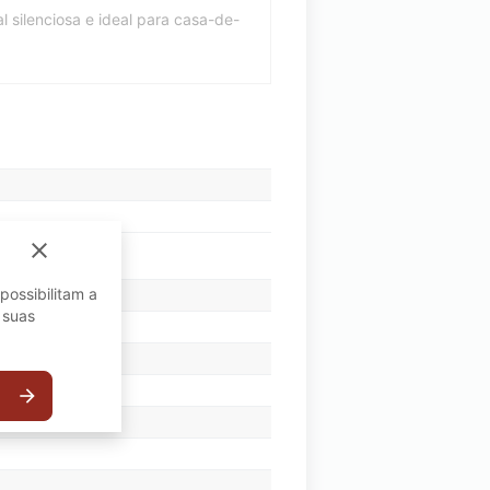
silenciosa e ideal para casa-de-
close
possibilitam a
 suas
arrow_forward