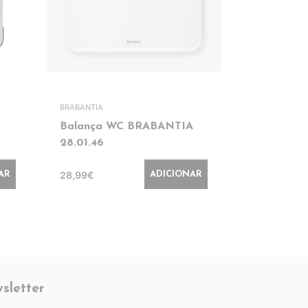
BRABANTIA
ROWENTA
Balança WC BRABANTIA
Balança 
28.01.46
BR2520V
28,99€
36,99€
AR
ADICIONAR
sletter