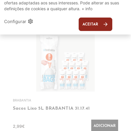
SUGERIDOS
ofertas adaptadas aos seus interesses. Pode alterar as suas
definições de cookies a qualquer altura.
+ info
EM DESTAQUE
settings
Configurar
arrow_forward
ACEITAR
BRABANTIA
Sacos Lixo 5L BRABANTIA 31.17.41
2,99€
ADICIONAR