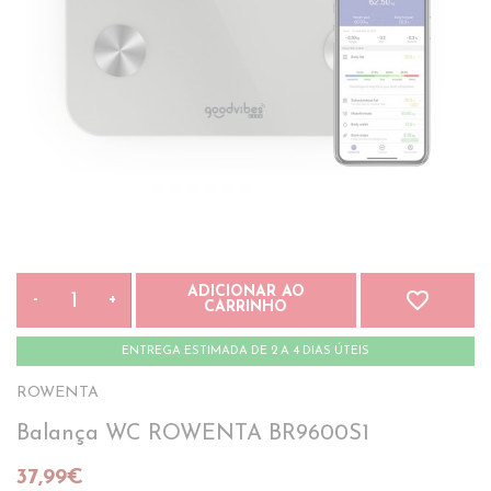
ADICIONAR AO
favorite_border
-
+
CARRINHO
ENTREGA ESTIMADA DE 2 A 4 DIAS ÚTEIS
ROWENTA
Balança WC ROWENTA BR9600S1
37,99€