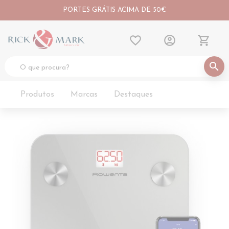
PORTES GRÁTIS ACIMA DE 50€
favorite_border
account_circle
shopping_cart
search
Produtos
Marcas
Destaques