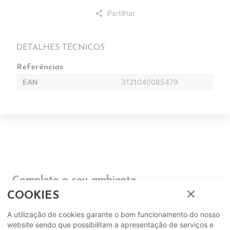
Partilhar
share
DETALHES TÉCNICOS
Referências
EAN
3121040085479
Complete o seu ambiente
close
COOKIES
COMPLEMENTOS
A utilização de cookies garante o bom funcionamento do nosso
website sendo que possibilitam a apresentação de serviços e