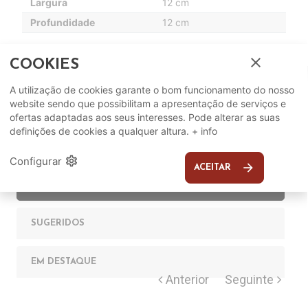
Largura
12 cm
Profundidade
12 cm
close
COOKIES
A utilização de cookies garante o bom funcionamento do nosso
website sendo que possibilitam a apresentação de serviços e
ofertas adaptadas aos seus interesses. Pode alterar as suas
definições de cookies a qualquer altura.
+ info
Complete o seu ambiente
settings
Configurar
arrow_forward
ACEITAR
COMPLEMENTOS
SUGERIDOS
EM DESTAQUE