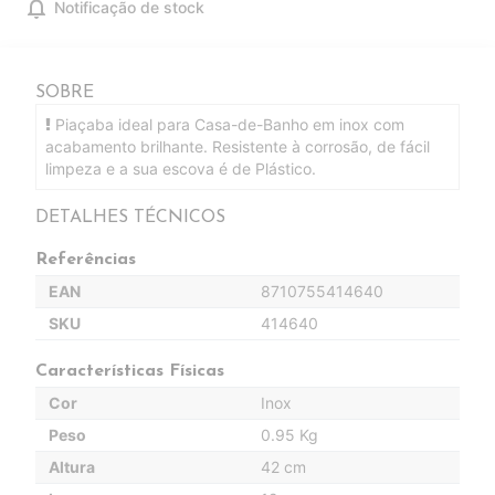
notifications
Notificação de stock
SOBRE
Piaçaba ideal para Casa-de-Banho em inox com
acabamento brilhante. Resistente à corrosão, de fácil
limpeza e a sua escova é de Plástico.
DETALHES TÉCNICOS
Referências
EAN
8710755414640
SKU
414640
Características Físicas
Cor
Inox
Peso
0.95 Kg
Altura
42 cm