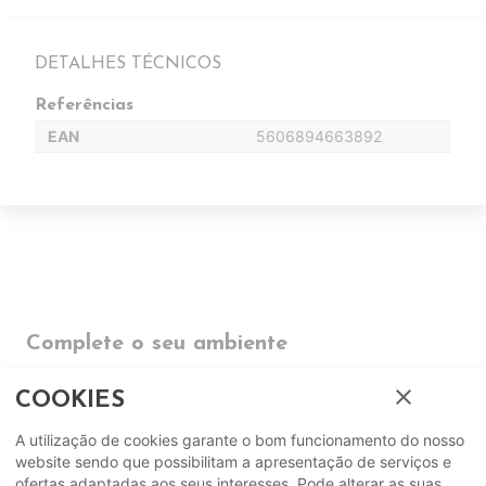
DETALHES TÉCNICOS
Referências
EAN
5606894663892
Complete o seu ambiente
close
COMPLEMENTOS
COOKIES
A utilização de cookies garante o bom funcionamento do nosso
SUGERIDOS
website sendo que possibilitam a apresentação de serviços e
ofertas adaptadas aos seus interesses. Pode alterar as suas