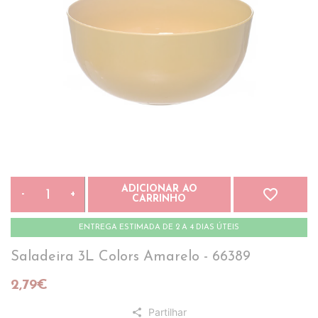
ADICIONAR AO
favorite_border
-
+
CARRINHO
ENTREGA ESTIMADA DE 2 A 4 DIAS ÚTEIS
Saladeira 3L Colors Amarelo - 66389
2,79€
Partilhar
share