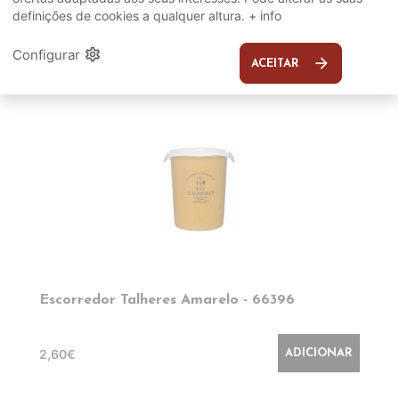
definições de cookies a qualquer altura.
+ info
EM DESTAQUE
settings
Configurar
arrow_forward
ACEITAR
Escorredor Talheres Amarelo - 66396
2,60€
ADICIONAR